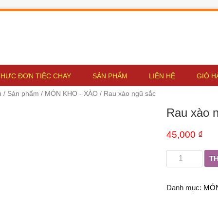
THỰC ĐƠN TIỆC CHAY
SẢN PHẨM
LIÊN HỆ
GIỎ H
ủ
/
Sản phẩm
/
MÓN KHO - XÀO
/ Rau xào ngũ sắc
Rau xào 
45,000 ₫
T
Danh mục:
MÓN