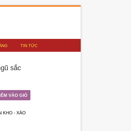
ÀNG
TIN TỨC
ngũ sắc
HÊM VÀO GIỎ
 KHO - XÀO