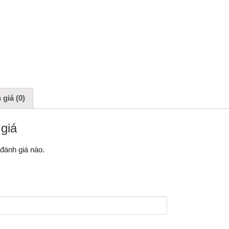
giá (0)
giá
đánh giá nào.
HÃY LÀ NGƯỜI ĐẦU TIÊN ĐÁNH GIÁ “RAU X