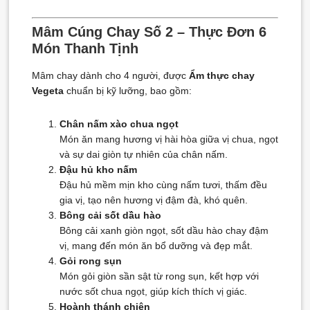
Mâm Cúng Chay Số 2 – Thực Đơn 6
Món Thanh Tịnh
Mâm chay dành cho 4 người, được
Ẩm thực chay
Vegeta
chuẩn bị kỹ lưỡng, bao gồm:
Chân nấm xào chua ngọt
Món ăn mang hương vị hài hòa giữa vị chua, ngọt
và sự dai giòn tự nhiên của chân nấm.
Đậu hủ kho nấm
Đậu hủ mềm mịn kho cùng nấm tươi, thấm đều
gia vị, tạo nên hương vị đậm đà, khó quên.
Bông cải sốt dầu hào
Bông cải xanh giòn ngọt, sốt dầu hào chay đậm
vị, mang đến món ăn bổ dưỡng và đẹp mắt.
Gỏi rong sụn
Món gỏi giòn sần sật từ rong sụn, kết hợp với
nước sốt chua ngọt, giúp kích thích vị giác.
Hoành thánh chiên