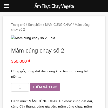
Ẩm Thực Chay Vegeta
Trang chủ
/
Sản phẩm
/
MÂM CÚNG CHAY
/ Mâm cúng
chay số 2
Mâm cúng chay số 2
350,000 ₫
Cúng giỗ, cúng đất đai, cúng khai trương, cúng tất
niên…
THÊM VÀO GIỎ
Danh mục:
MÂM CÚNG CHAY
Từ khóa:
cúng đất đai
,
cúng đầy tháng
,
cúng gia tiên
,
mâm cúng chay
,
mâm